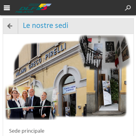
Area soci DLF
Cultura
Le nostre sedi
Servizi
Sport
Turismo
DLF Nazionale
Chi siamo
Convenzioni
Contatti
Sede principale