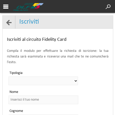
Area soci DLF
Cultura
Iscriviti
Servizi
Sport
Iscriviti al circuito Fidelity Card
Turismo
Compila il modulo per effettuare la richiesta di iscrizione: la tua
richiesta sarà esaminata e riceverai una mail che te ne comunicherà
DLF Nazionale
l'esito.
Chi siamo
Tipologia
Convenzioni
Contatti
Nome
Cognome