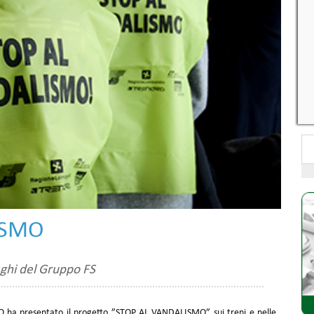
ISMO
eghi del Gruppo FS
O ha presentato il progetto ”STOP AL VANDALISMO” sui treni e nelle