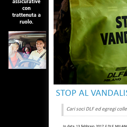
STOP AL VANDAL
Cari soci DLF ed egregi coll
In data 13 febbraio 2017 il DLF MILAN