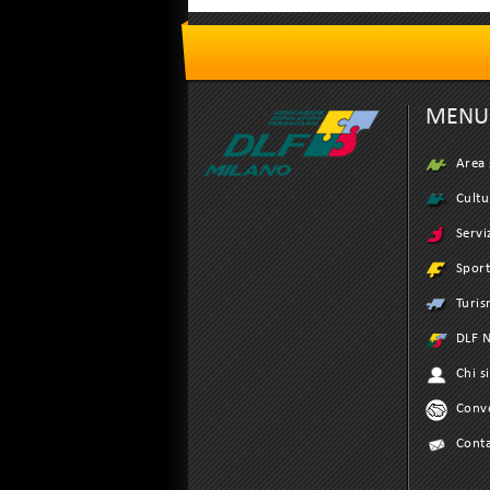
MENU
Area 
Cultu
Servi
Spor
Turi
DLF N
Chi s
Conv
Conta