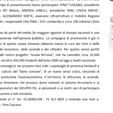
stampa di presentazione hanno partecipato: PINO TUSCANO, presidente
 RFI Milano, ANDREA GIBELLI, presidente FNM, CINZIA FARISE’,
d, ALESSANDRO SORTE, assessore infrastrutture e mobilità Regione
ti i responsabili CRA-FNM, i DLF Lombardia e circa 100 volontari (foto
sse da parte dei media (le maggiori agenzie di stampa nazionali e una
n generale nell’opinione pubblica. La campagna di promozione è già in
tro di questa nuova missione abbiamo messo la cura dei treni e delle
 dei lavoratori, delle aziende e dei cittadini. Per questo siamo partiti
 del nostro progetto “scuola ferrovia”, che ha coinvolto circa 10.000
 ed oltre 350.000 studenti dall’anno 2000 ad oggi a livello nazionale.
oinvolgerà nei prossimi mesi tutti i capoluoghi di provincia lombardi e
à la cultura del “bene comune”, di un nuovo senso civico, cercando di
rotezione l’associazionismo, il territorio, le istituzioni, le aziende.
 un fenomeno che provoca danni notevoli al sistema ferroviario e ai
lavoratori del GRUPPO FSI, ai pensionati e ai nostri soci di partecipare
razione a tale iniziativa.
onando al n° Tel. 02.66982108 - FS 912.5803 o inviando una mail a:
o – Pino Tuscano