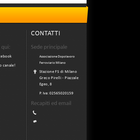
CONTATTI
 qui:
Sede principale
acebook
Associazione Dopolavoro
Ferroviario Milano
ro canale!
Stazione FS di Milano
Greco Pirelli - Piazzale
Egeo, 8
P. Iva:
02565020159
Recapiti ed email