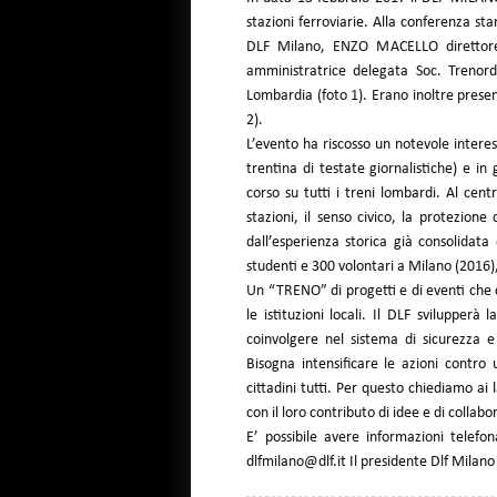
stazioni ferroviarie. Alla conferenza 
DLF Milano, ENZO MACELLO direttore
amministratrice delegata Soc. Trenor
Lombardia (foto 1). Erano inoltre presen
2).
L’evento ha riscosso un notevole intere
trentina di testate giornalistiche) e i
corso su tutti i treni lombardi. Al cen
stazioni, il senso civico, la protezione
dall’esperienza storica già consolidata
studenti e 300 volontari a Milano (2016),
Un “TRENO” di progetti e di eventi che c
le istituzioni locali. Il DLF svilupper
coinvolgere nel sistema di sicurezza e p
Bisogna intensificare le azioni contro
cittadini tutti. Per questo chiediamo ai 
con il loro contributo di idee e di collabo
E’ possibile avere informazioni telef
dlfmilano@dlf.it Il presidente Dlf Milan