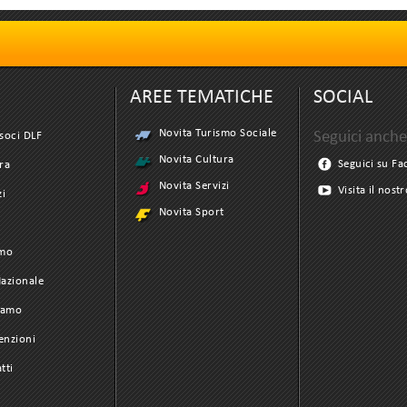
AREE TEMATICHE
SOCIAL
Novita Turismo Sociale
Seguici anche
soci DLF
Novita Cultura
Seguici su F
ra
Novita Servizi
Visita il nost
zi
Novita Sport
t
smo
azionale
iamo
enzioni
tti