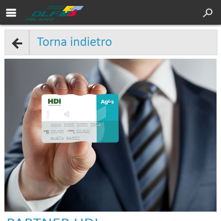
Area soci DLF
Cultura
Torna indietro
Servizi
Sport
Turismo
DLF Nazionale
Chi siamo
Convenzioni
Contatti