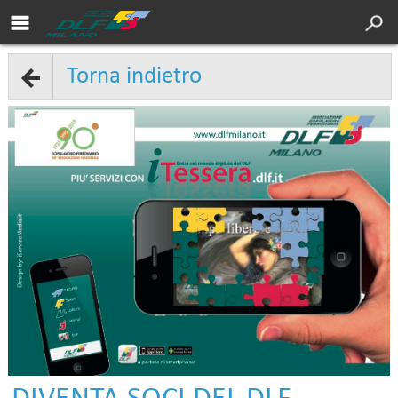
Area soci DLF
Cultura
Torna indietro
Servizi
Sport
Turismo
DLF Nazionale
Chi siamo
Convenzioni
Contatti