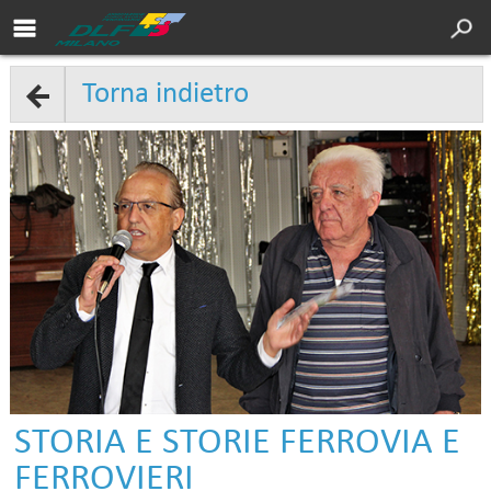
Area soci DLF
Cultura
Torna indietro
Servizi
Sport
Turismo
DLF Nazionale
Chi siamo
Convenzioni
Contatti
STORIA E STORIE FERROVIA E
FERROVIERI