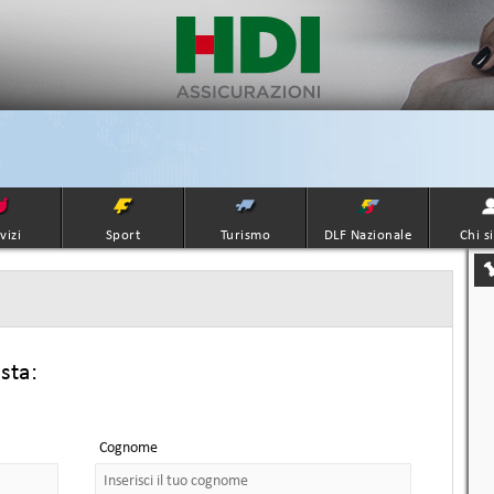
vizi
Sport
Turismo
DLF Nazionale
Chi s
esta:
Cognome