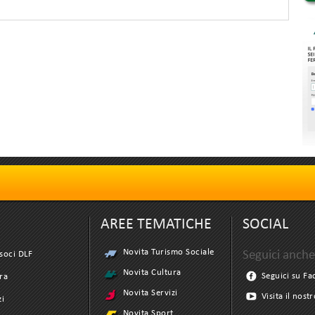
AREE TEMATICHE
SOCIAL
Novita Turismo Sociale
Seguici anche
soci DLF
Novita Cultura
Seguici su F
ra
Novita Servizi
Visita il nost
zi
Novita Sport